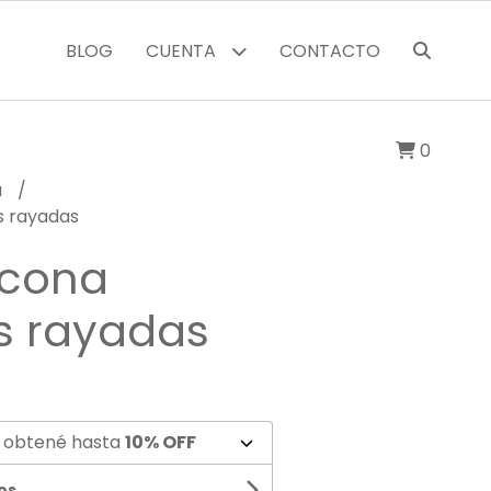
BLOG
CUENTA
CONTACTO
0
a
s rayadas
icona
s rayadas
 obtené hasta
10% OFF
os