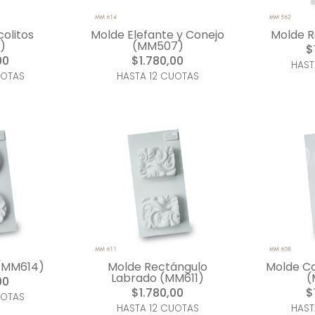
olitos
Molde Elefante y Conejo
Molde 
)
(MM507)
$
00
$1.780,00
HAST
UOTAS
HASTA 12 CUOTAS
 (MM614)
Molde Rectángulo
Molde C
Labrado (MM611)
(
00
$1.780,00
$
UOTAS
HASTA 12 CUOTAS
HAST