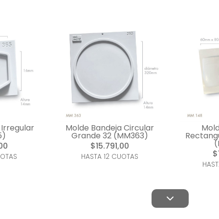
Irregular
Molde Bandeja Circular
Mol
5)
Grande 32 (MM363)
Rectang
(
00
$15.791,00
$
UOTAS
HASTA 12 CUOTAS
HAST