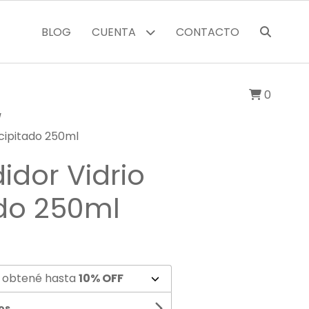
BLOG
CUENTA
CONTACTO
0
cipitado 250ml
dor Vidrio
ado 250ml
 obtené hasta
10% OFF
os