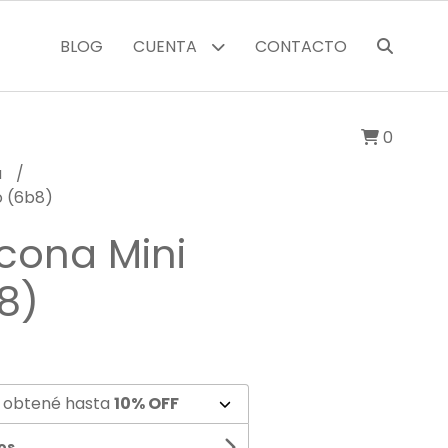
BLOG
CUENTA
CONTACTO
0
a
o (6b8)
icona Mini
8)
 obtené hasta
10% OFF
os