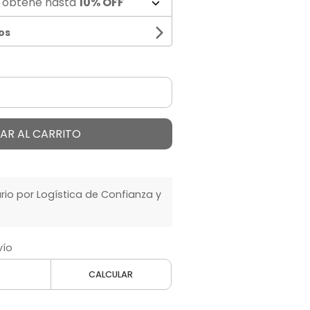
 obtené hasta
10% OFF
os
AR AL CARRITO
o por Logística de Confianza y
vío
CALCULAR