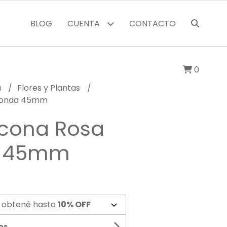
BLOG
CUENTA
CONTACTO
0
a
Flores y Plantas
edonda 45mm
icona Rosa
a 45mm
 obtené hasta
10% OFF
os