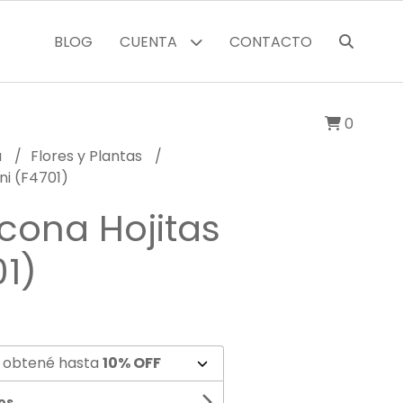
BLOG
CUENTA
CONTACTO
0
a
Flores y Plantas
ini (F4701)
icona Hojitas
01)
 obtené hasta
10% OFF
os