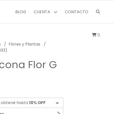
BLOG
CUENTA
CONTACTO
0
a
Flores y Plantas
033)
icona Flor G
 obtené hasta
10% OFF
os