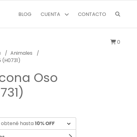
BLOG
CUENTA
CONTACTO
0
a
Animales
5 (H0731)
icona Oso
0731)
 obtené hasta
10% OFF
os