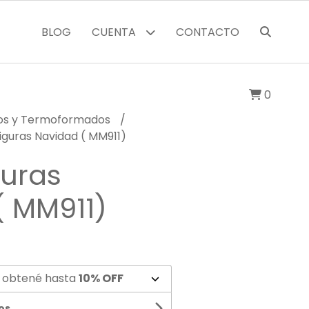
BLOG
CUENTA
CONTACTO
0
cos y Termoformados
iguras Navidad ( MM911)
guras
( MM911)
 obtené hasta
10% OFF
os