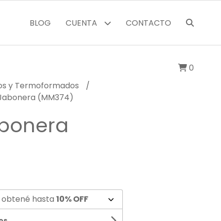
BLOG
CUENTA
CONTACTO
0
cos y Termoformados
Jabonera (MM374)
bonera
 obtené hasta
10% OFF
os