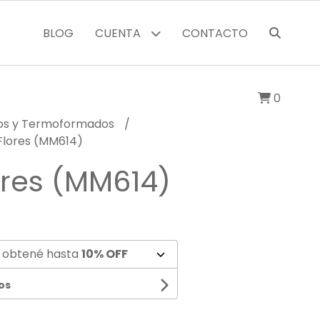
BLOG
CUENTA
CONTACTO
0
cos y Termoformados
Flores (MM614)
ores (MM614)
 obtené hasta
10% OFF
os