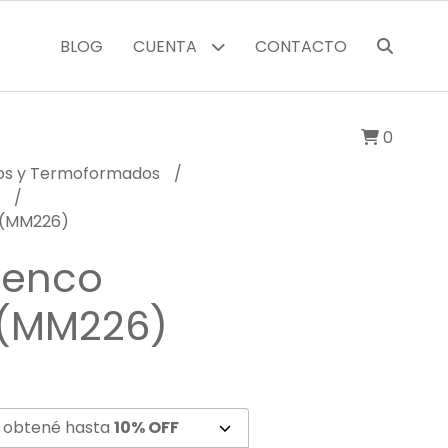
BLOG
CUENTA
CONTACTO
0
cos y Termoformados
M
 (MM226)
uenco
 (MM226)
 obtené hasta
10% OFF