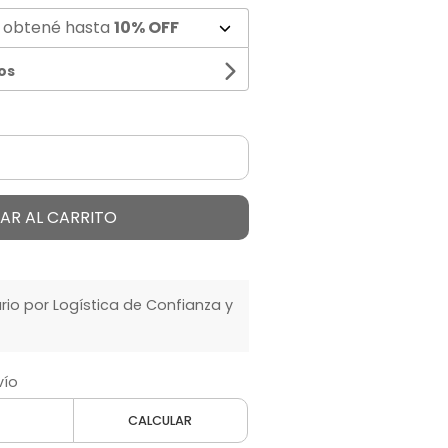
 obtené hasta
10% OFF
os
AR AL CARRITO
o por Logística de Confianza y
vío
CALCULAR