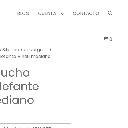
BLOG
CUENTA
CONTACTO
0
 Silicona x encargue
Elefante Hindú mediano
aucho
Elefante
ediano