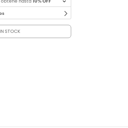
 obtené hasta
10% OFF
os
IN STOCK