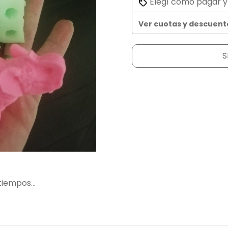
Elegí cómo pagar y
Ver cuotas y descuent
S
iempos...