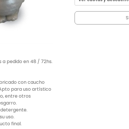
S
s a pedido en 48 / 72hs.
abricado con caucho
Apto para uso artístico
o, entre otros
esgarro.
/detergente.
su uso.
cto final.