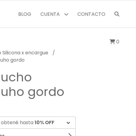
BLOG
CUENTA
CONTACTO
0
 Silicona x encargue
Buho gordo
aucho
 Buho gordo
 obtené hasta
10% OFF
os