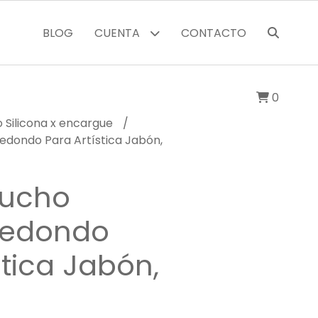
BLOG
CUENTA
CONTACTO
0
 Silicona x encargue
dondo Para Artística Jabón,
aucho
Redondo
stica Jabón,