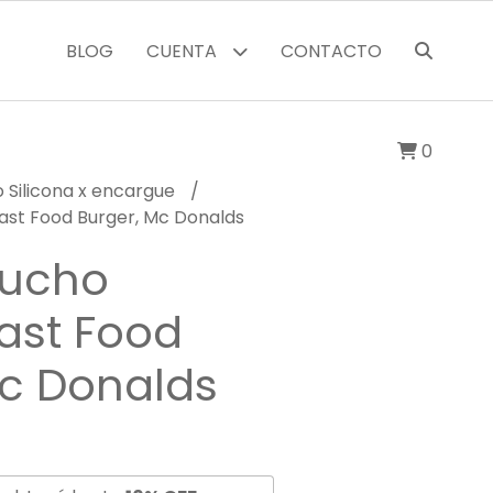
BLOG
CUENTA
CONTACTO
0
 Silicona x encargue
st Food Burger, Mc Donalds
aucho
ast Food
Mc Donalds