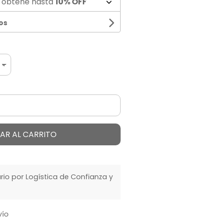
 obtené hasta
10% OFF
os
AR AL CARRITO
o por Logística de Confianza y
vío