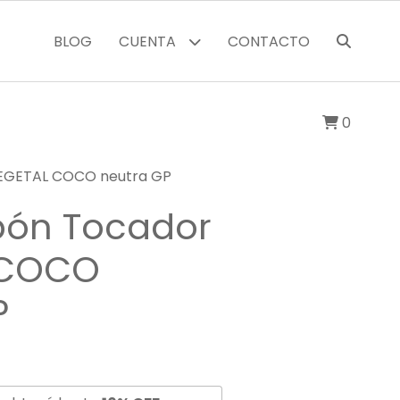
BLOG
CUENTA
CONTACTO
0
VEGETAL COCO neutra GP
bón Tocador
 COCO
P