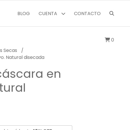
BLOG
CUENTA
CONTACTO
0
as Secas
o. Natural disecada
cáscara en
tural