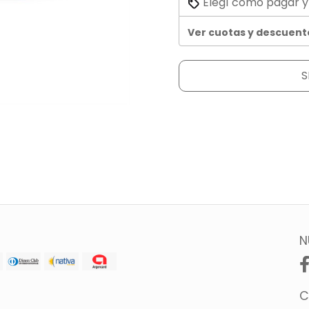
Elegí cómo pagar y
Ver cuotas y descuent
S
N
C