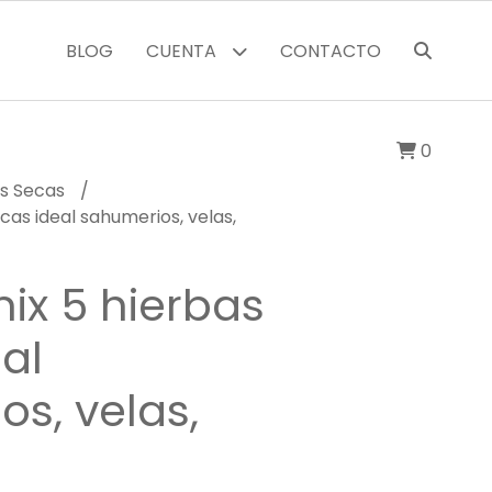
BLOG
CUENTA
CONTACTO
0
as Secas
as ideal sahumerios, velas,
x 5 hierbas
al
s, velas,