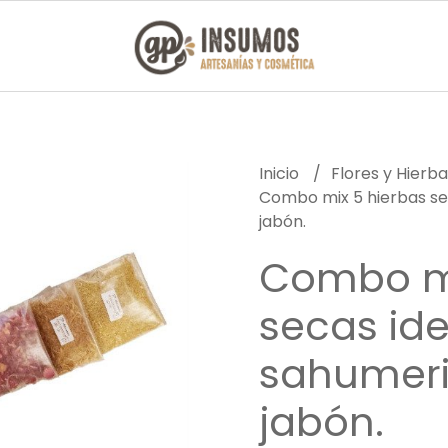
Inicio
Flores y Hierb
Combo mix 5 hierbas sec
jabón.
Combo mi
secas ide
sahumerio
jabón.