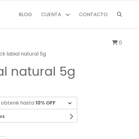
BLOG
CUENTA
CONTACTO
0
ick labial natural 5g
al natural 5g
 obtené hasta
10% OFF
os