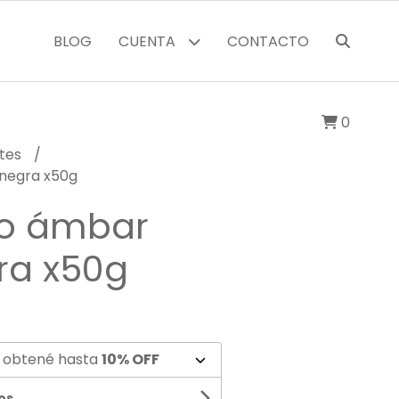
BLOG
CUENTA
CONTACTO
0
tes
 negra x50g
io ámbar
ra x50g
 obtené hasta
10% OFF
os