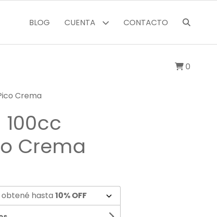
BLOG
CUENTA
CONTACTO
0
 Pico Crema
 100cc
ico Crema
 obtené hasta
10% OFF
os