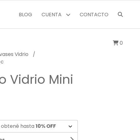
BLOG
CUENTA
CONTACTO
0
vases Vidrio
cc
 Vidrio Mini
 obtené hasta
10% OFF
os