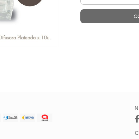
C
N
C