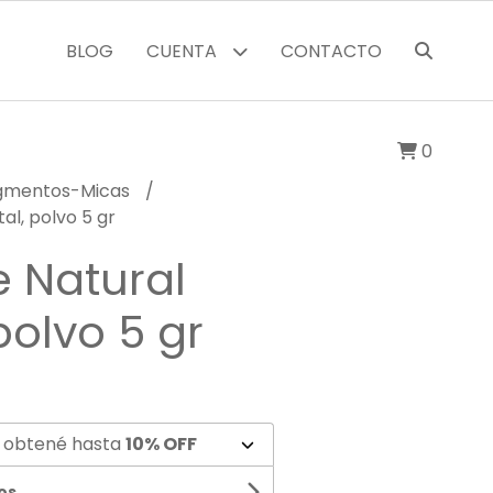
BLOG
CUENTA
CONTACTO
0
igmentos-Micas
al, polvo 5 gr
e Natural
polvo 5 gr
 obtené hasta
10% OFF
os