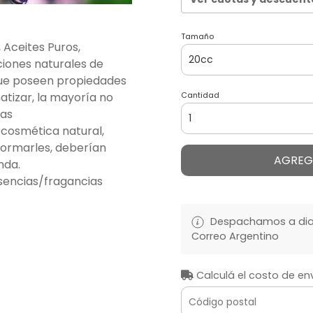
Tamaño
, Aceites Puros,
ciones naturales de
que poseen propiedades
tizar, la mayoría no
Cantidad
las
cosmética natural,
formarles, deberían
AGREG
nda.
sencias/fragancias
Despachamos a diari
Correo Argentino
Calculá el costo de en