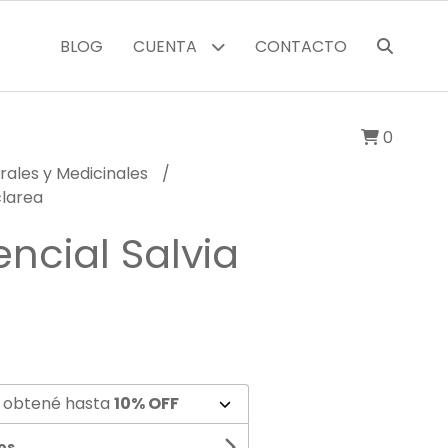
BLOG
CUENTA
CONTACTO
0
rales y Medicinales
clarea
encial Salvia
 obtené hasta
10% OFF
os