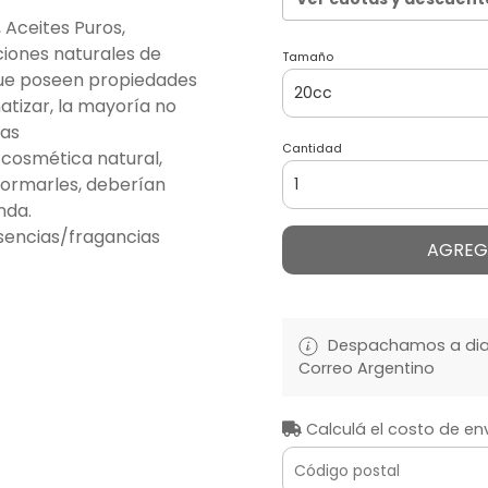
, Aceites Puros,
ciones naturales de
Tamaño
que poseen propiedades
tizar, la mayoría no
las
Cantidad
cosmética natural,
formarles, deberían
nda.
sencias/fragancias
AGREG
Despachamos a diari
Correo Argentino
Calculá el costo de en