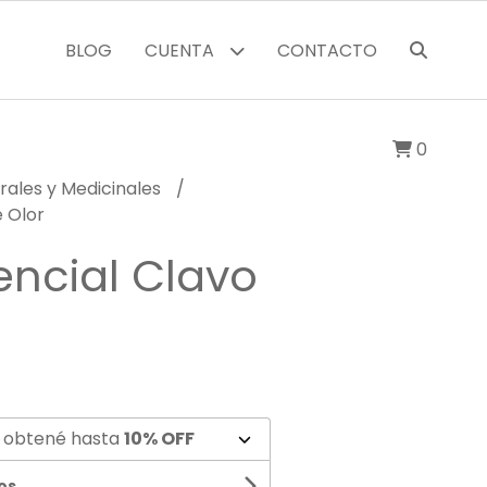
BLOG
CUENTA
CONTACTO
0
rales y Medicinales
e Olor
encial Clavo
 obtené hasta
10% OFF
os