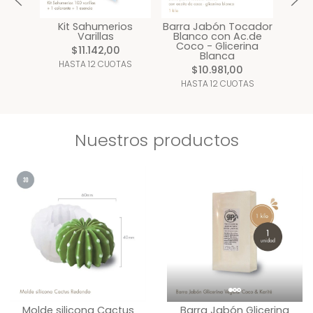
Kit Sahumerios
Barra Jabón Tocador
Cer
Varillas
Blanco con Ac.de
Ve
Coco - Glicerina
(co
$11.142,00
Blanca
HASTA 12 CUOTAS
$10.981,00
HA
HASTA 12 CUOTAS
Nuestros productos
Molde silicona Cactus
Barra Jabón Glicerina